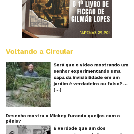
Voltando a Circular
A
Ch
m
Será que o vídeo mostrando um
e
senhor experimentando uma
ví
capa da invisibilidade em um
a
jardim é verdadeiro ou falso? O
no
[…]
vídeo surgiu nas redes sociais e
ca
qu
em diversos sites e blogs na
d
segunda semana de dezembro
in
de 2017 e rapidamente ganhou
centenas de milhares de
Desenho mostra o Mickey furando queijos com o
pênis?
curtidas e de
compartilhamentos. Nele
É verdade que um dos
podemos ver um senhor