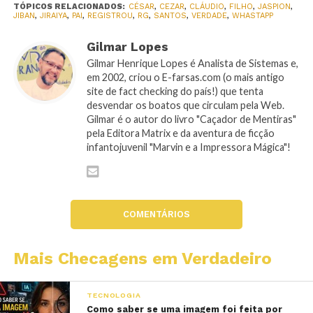
TÓPICOS RELACIONADOS:
CÉSAR
,
CEZAR
,
CLÁUDIO
,
FILHO
,
JASPION
,
JIBAN
,
JIRAIYA
,
PAI
,
REGISTROU
,
RG
,
SANTOS
,
VERDADE
,
WHASTAPP
Gilmar Lopes
Gilmar Henrique Lopes é Analista de Sistemas e,
em 2002, criou o E-farsas.com (o mais antigo
site de fact checking do país!) que tenta
desvendar os boatos que circulam pela Web.
Gilmar é o autor do livro "Caçador de Mentiras"
pela Editora Matrix e da aventura de ficção
infantojuvenil "Marvin e a Impressora Mágica"!
COMENTÁRIOS
Mais Checagens em Verdadeiro
TECNOLOGIA
Como saber se uma imagem foi feita por