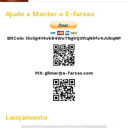
Ajude a Manter o E-farsas
BitCoin: 15c5g4Y4vk84WuTNgVQ3ttqN9fv4JUbqNP
PIX: gilmar@e-farsas.com
Lançamento