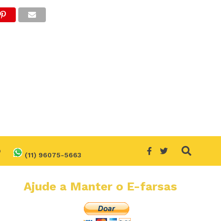
O
(11) 96075-5663
Ajude a Manter o E-farsas