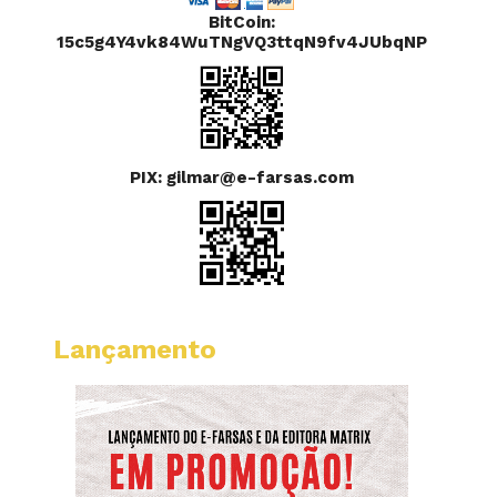
BitCoin:
15c5g4Y4vk84WuTNgVQ3ttqN9fv4JUbqNP
PIX: gilmar@e-farsas.com
Lançamento