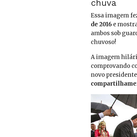
chuva
Essa imagem fez
de 2016
e mostra
ambos sob guar
chuvoso!
A imagem hilári
comprovando co
novo presidente 
compartilhamen