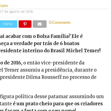
Lopes
27 de agosto de 2016
0 Comments
TEXTO
i acabar com o Bolsa Família? Ele é
eça a verdade por trás de 6 boatos
esidente interino do Brasil Michel Temer!
o de 2016,
o então vice-presidente da
l Temer assumiu a presidência, durante o
presidente Dilma Rousseff no processo de
 figura política desse patamar assumindo um
tante
é um prato cheio para que os criadores
sas façam a festa com o seu nome
!