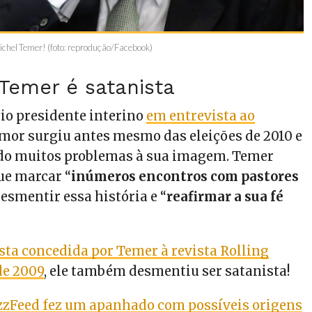
Michel Temer! (foto: reprodução/Facebook)
 Temer é satanista
io presidente interino
em entrevista ao
umor surgiu antes mesmo das eleições de 2010 e
ado muitos problemas à sua imagem. Temer
ue marcar “
inúmeros encontros com pastores
desmentir essa história e “
reafirmar a sua fé
sta concedida por Temer à revista Rolling
de 2009
, ele também desmentiu ser satanista!
zzFeed fez um apanhado com possíveis origens