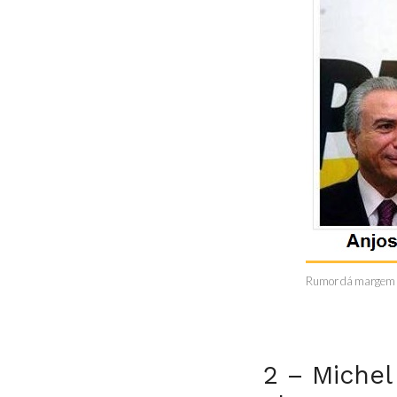
Rumor dá margem pa
2 – Miche