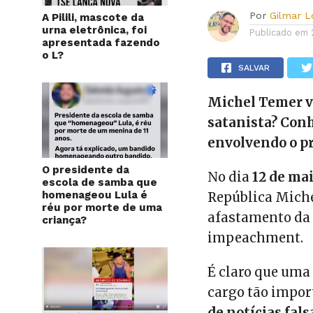
Por
Gilmar 
A Pilili, mascote da
urna eletrônica, foi
Publicado em
apresentada fazendo
o L?
SALVAR
Michel Temer va
satanista? Conh
envolvendo o pr
O presidente da
No dia
12 de mai
escola de samba que
homenageou Lula é
República Miche
réu por morte de uma
afastamento da 
criança?
impeachment.
É claro que uma
cargo tão impor
de notícias fal