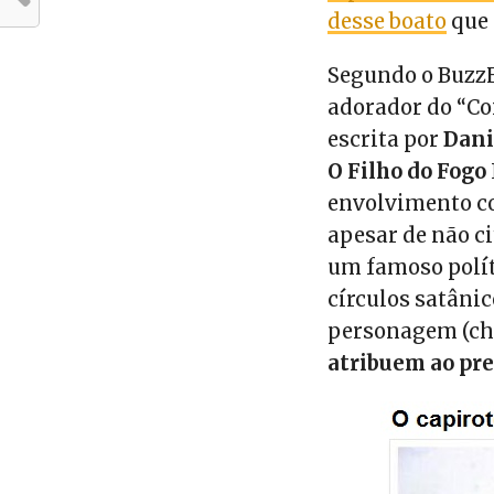
desse boato
que 
Segundo o BuzzF
adorador do “Co
escrita por
Dani
O Filho do Fogo
envolvimento co
apesar de não ci
um famoso políti
círculos satânic
personagem (ch
atribuem ao pr