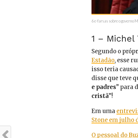
6 e-farsas sobre o governo 
1 – Michel
Segundo o própr
Estadão
, esse r
isso teria caus
disse que teve q
e padres
” para 
cristã
”!
Em uma
entrevi
Stone em julho 
O pessoal do Bu