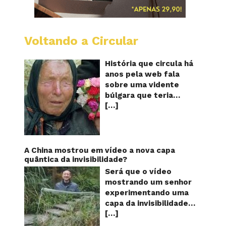
Voltando a Circular
Baba
Vanga:
A
História que circula há
vidente
anos pela web fala
cega
sobre uma vidente
que
búlgara que teria
previu
[…]
ficado cega aos 12
o
futuro!
anos, mas teria
Será?
previsto o fim a
humanidade! Será
verdade? Baba Vanga,
A China mostrou em vídeo a nova capa
a mulher que previu o
quântica da invisibilidade?
fim do mundo e do
Será que o vídeo
nosso futuro, morreu
mostrando um senhor
em 1996 aos 90 anos
experimentando uma
de idade, e teria sido
capa da invisibilidade
uma das grandes
[…]
em um jardim é
videntes do século XX.
verdadeiro ou falso? O