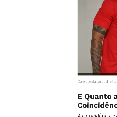
Da esquerda para a direita:
E Quanto a
Coincidên
A coincidência e