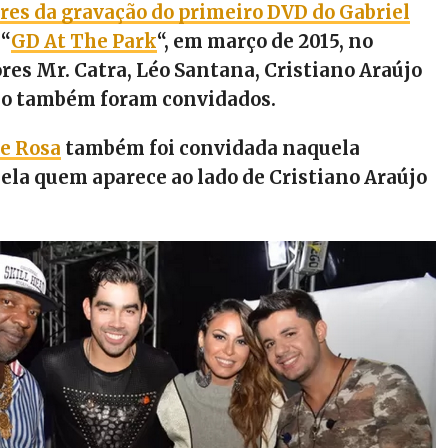
ores da gravação do primeiro DVD do Gabriel
 “
GD At The Park
“, em março de 2015, no
ores Mr. Catra, Léo Santana, Cristiano Araújo
ão também foram convidados.
e Rosa
também foi convidada naquela
é ela quem aparece ao lado de Cristiano Araújo