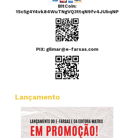
BitCoin:
15c5g4Y4vk84WuTNgVQ3ttqN9fv4JUbqNP
PIX: gilmar@e-farsas.com
Lançamento