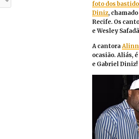
foto dos bastid
Diniz
, chamado
Recife. Os cant
e Wesley Safad
A cantora
Alinn
ocasião. Aliás, 
e Gabriel Diniz!