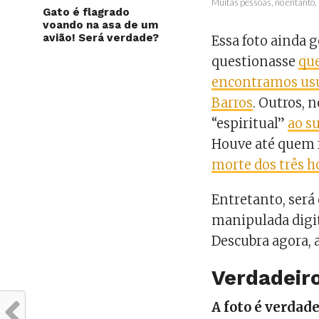
Muitas pessoas, no entanto, 
Gato é flagrado
voando na asa de um
avião! Será verdade?
Essa foto ainda 
questionasse
que
encontramos usuá
Barros
. Outros, 
“espiritual”
ao s
Houve até quem 
morte dos três 
Entretanto, será 
manipulada digi
Descubra agora, a
Verdadeiro
A foto é verdad