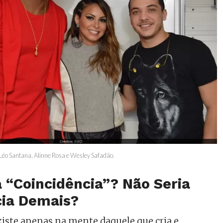
 Léo Santana, Alinne Rosa e Wesley Safadão.
 “Coincidência”? Não Seria
cia Demais?
xiste apenas na mente daquele que cria e