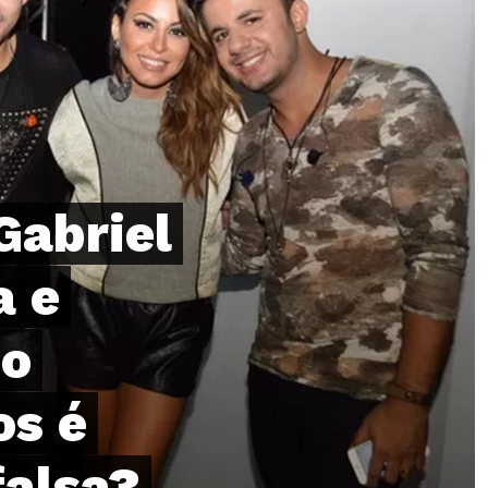
Gabriel
a e
jo
os é
falsa?