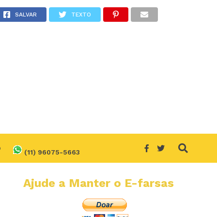
ra ou falsa?
SALVAR
TEXTO
O
(11) 96075-5663
Ajude a Manter o E-farsas