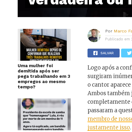
Por
Marco F
Publicado em
SALVAR
Uma mulher foi
Logo após a conf
demitida após ser
surgiram inúmera
pega trabalhando em 3
empregos ao mesmo
o cantor aparece
tempo?
Ambos também já
completamente di
passaram a questi
membro de nosso
justamente isso
.