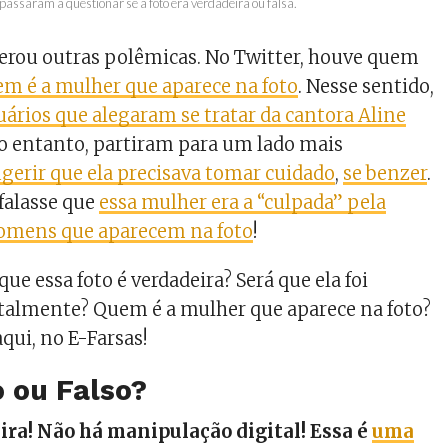
passaram a questionar se a foto era verdadeira ou falsa.
gerou outras polêmicas. No Twitter, houve quem
m é a mulher que aparece na foto
. Nesse sentido,
rios que alegaram se tratar da cantora Aline
no entanto, partiram para um lado mais
ugerir que ela precisava tomar cuidado
,
se benzer
.
falasse que
essa mulher era a “culpada” pela
homens que aparecem na foto
!
que essa foto é verdadeira? Será que ela foi
talmente? Quem é a mulher que aparece na foto?
qui, no E-Farsas!
 ou Falso?
eira! Não há manipulação digital! Essa é
uma