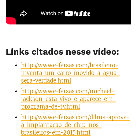
Links citados nesse vídeo:
http://www.e-farsas.com/brasileiro-
inventa-um-carro-movido-a-agua-
sera-verdade.html
http://www.e-farsas.com/michael-
jackson-esta-vivo-e-aparece-em-
programa-de-tv.html
http://www.e-farsas.com/dilma-aprova-
a-implantacao-de-chip-nos-
brasileiros-em-2015.html