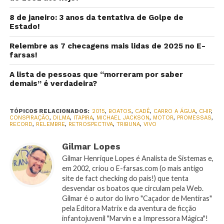
8 de janeiro: 3 anos da tentativa de Golpe de
Estado!
Relembre as 7 checagens mais lidas de 2025 no E-
farsas!
A lista de pessoas que “morreram por saber
demais” é verdadeira?
TÓPICOS RELACIONADOS:
2015
,
BOATOS
,
CADÊ
,
CARRO A ÁGUA
,
CHIP
,
CONSPIRAÇÃO
,
DILMA
,
ITAPIRA
,
MICHAEL JACKSON
,
MOTOR
,
PROMESSAS
,
RECORD
,
RELEMBRE
,
RETROSPECTIVA
,
TRIBUNA
,
VIVO
Gilmar Lopes
Gilmar Henrique Lopes é Analista de Sistemas e,
em 2002, criou o E-farsas.com (o mais antigo
site de fact checking do país!) que tenta
desvendar os boatos que circulam pela Web.
Gilmar é o autor do livro "Caçador de Mentiras"
pela Editora Matrix e da aventura de ficção
infantojuvenil "Marvin e a Impressora Mágica"!