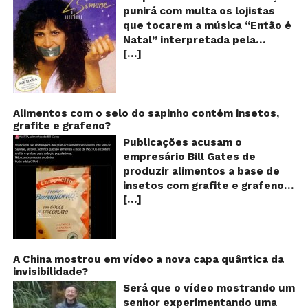
Sh
punirá com multa os lojistas
d
que tocarem a música “Então é
Br
Natal” interpretada pela
t
[…]
cantora Simone! Será? De
“E
é
acordo com notícia publicada
Na
em diversos sites e blogs (e
amplamente divulgada nas
redes sociais), uma das
Alimentos com o selo do sapinho contém insetos,
grafite e grafeno?
canções mais populares do
Natal brasileiro estaria proibida
Publicações acusam o
de ser executada nos
empresário Bill Gates de
Shoppings do país. Mas será
produzir alimentos a base de
que essa notícia é real ou mais
insetos com grafite e grafeno
uma farsa da internet?
[…]
com o objetivo de reduzir a
Verdadeira ou falsa? A música
população! Será verdade?
“Então é Natal”, eternizada na
Vídeos e textos com
voz da cantora Simone, é uma
acusações começaram a se
versão feita pelo compositor
espalhar nas redes sociais na
A China mostrou em vídeo a nova capa quântica da
Claudio Rabello da canção
invisibilidade?
segunda quinzena de agosto de
“Happy Xmas (War Is Over)” de
2024 e afirmam que as
Será que o vídeo mostrando um
John Lennon e Yoko Ono e foi
empresas do milionário norte-
senhor experimentando uma