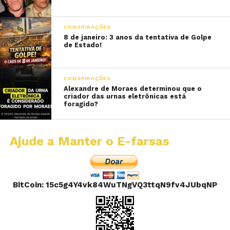
CONSPIRAÇÕES
8 de janeiro: 3 anos da tentativa de Golpe
de Estado!
CONSPIRAÇÕES
Alexandre de Moraes determinou que o
criador das urnas eletrônicas está
foragido?
Ajude a Manter o E-farsas
BitCoin: 15c5g4Y4vk84WuTNgVQ3ttqN9fv4JUbqNP