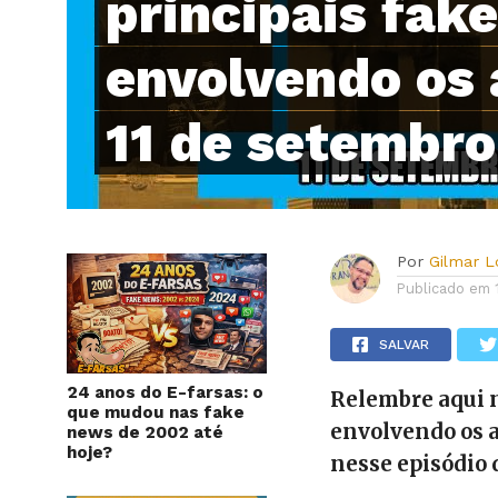
principais fak
envolvendo os 
11 de setembro
Por
Gilmar 
Publicado em
SALVAR
24 anos do E-farsas: o
Relembre aqui n
que mudou nas fake
envolvendo os a
news de 2002 até
hoje?
nesse episódio