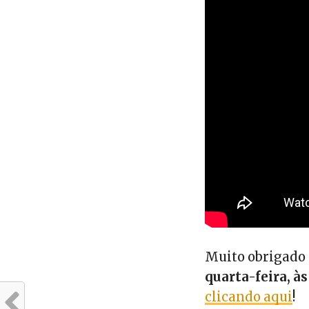
Muito obrigado 
quarta-feira, à
clicando aqui
!