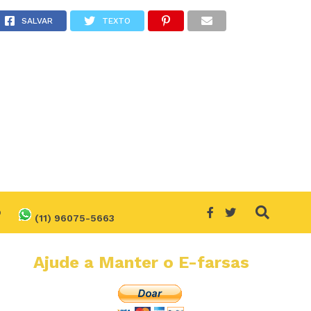
SALVAR
TEXTO
O
(11) 96075-5663
Ajude a Manter o E-farsas