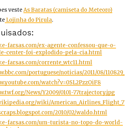
pes veste
As Baratas (camiseta do Meteoro)
te
Lojinha do Pirula
.
uisados:
w.e-farsas.com/ex-agente-confessou-que-o-
e-center-foi-explodido-pela-cia.html
.e-farsas.com/corrente_wtc11.html
w.bbc.com/portuguese/noticias/2011/08/110829_1
ww.youtube.com/watch?v=0SL2PzzOiF8
w.twf.org/News/Y2009/0101-77trajectory.jpg
.wikipedia.org/wiki/American_Airlines_Flight_77
oscraps.blogspot.com/2010/02/waldo.html
w.e-farsas.com/um-turista-no-topo-do-world-