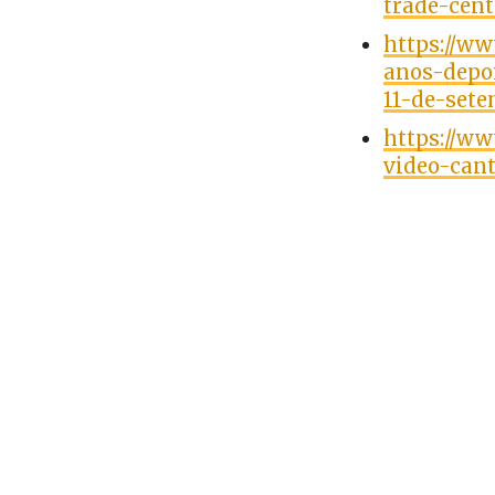
trade-cent
https://w
anos-depo
11-de-set
https://w
video-can