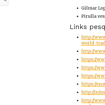
Gilmar Lo
Pirulla ves
Links pesq
http://ww
world-trad
http://www
https://ww
https://w
https://ww
https://en
http://inf
http://ww