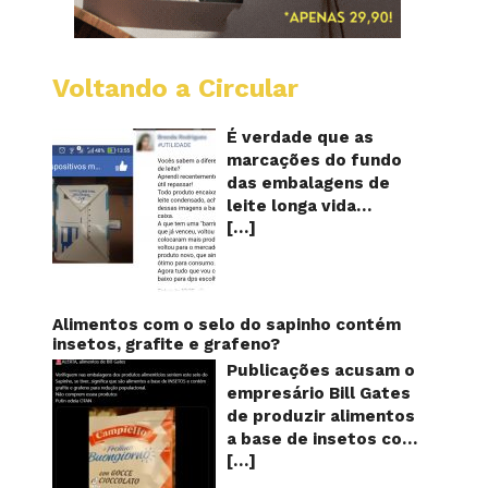
Voltando a Circular
Embala
longa
vida
É verdade que as
mostr
marcações do fundo
quanta
das embalagens de
vezes
leite longa vida
o
[…]
servem para mostrar
leite
foi
quantas vezes o
reapro
produto foi
reaproveitado? O
alerta surgiu no dia 22
Alimentos com o selo do sapinho contém
de novembro de 2018,
insetos, grafite e grafeno?
em uma conta no
Publicações acusam o
Facebook e
empresário Bill Gates
rapidamente se
de produzir alimentos
espalhou também
a base de insetos com
através de grupos no
[…]
grafite e grafeno com
WhatsApp. De acordo
o objetivo de reduzir a