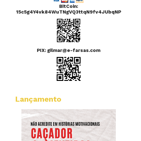
BitCoin:
15c5g4Y4vk84WuTNgVQ3ttqN9fv4JUbqNP
PIX: gilmar@e-farsas.com
Lançamento