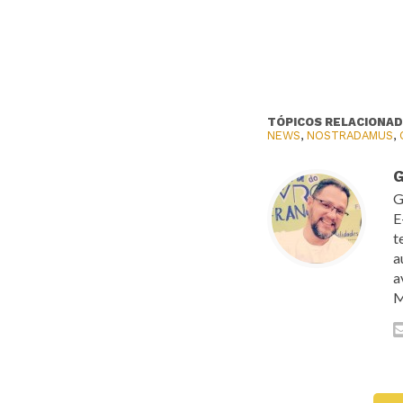
TÓPICOS RELACIONAD
NEWS
,
NOSTRADAMUS
,
G
G
E
t
a
a
M