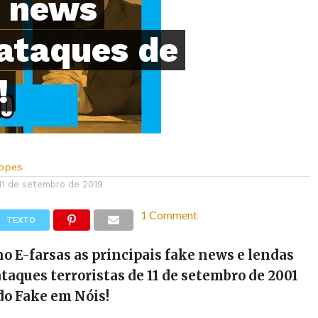
e news
ataques de
!
Lopes
11 de setembro de 2019
1 Comment
TEXTO
o E-farsas as principais fake news e lendas
taques terroristas de 11 de setembro de 2001
 do Fake em Nóis!