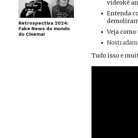
videokê an
Entenda co
demoliram
Retrospectiva 2024:
Fake News do mundo
Veja como 
do Cinema!
Nostradamu
Tudo isso e muit