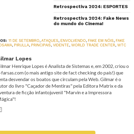
Retrospectiva 2024: ESPORTES
Retrospectiva 2024: Fake News
do mundo do Cinema!
OS:
11 DE SETEMBRO
,
ATAQUES
,
ENVOLVENDO
,
FAKE EM NÓIS
,
FAKE
OSAMA
,
PIRULLA
,
PRINCIPAIS
,
VIDENTE
,
WORLD TRADE CENTER
,
WTC
ilmar Lopes
ilmar Henrique Lopes é Analista de Sistemas e, em 2002, criou o
-farsas.com (o mais antigo site de fact checking do país!) que
enta desvendar os boatos que circulam pela Web. Gilmar é o
utor do livro "Caçador de Mentiras" pela Editora Matrix e da
ventura de ficção infantojuvenil "Marvin e a Impressora
ágica"!