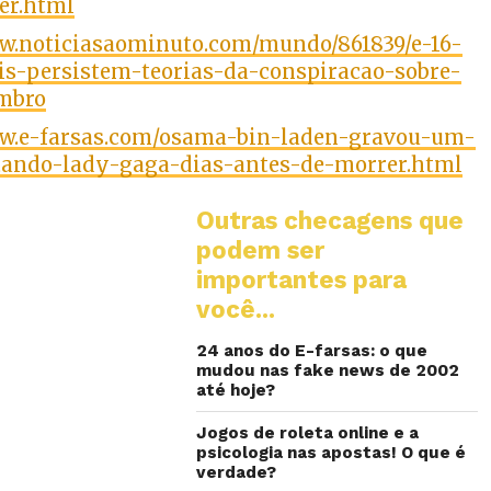
er.html
ww.noticiasaominuto.com/mundo/861839/e-16-
is-persistem-teorias-da-conspiracao-sobre-
embro
ww.e-farsas.com/osama-bin-laden-gravou-um-
tando-lady-gaga-dias-antes-de-morrer.html
Outras checagens que
podem ser
importantes para
você...
24 anos do E-farsas: o que
mudou nas fake news de 2002
até hoje?
Jogos de roleta online e a
psicologia nas apostas! O que é
verdade?