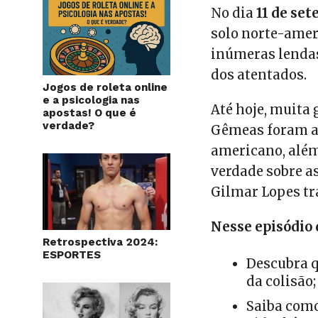
No dia
11 de se
solo norte-amer
inúmeras lendas
dos atentados.
Jogos de roleta online
e a psicologia nas
Até hoje, muita 
apostas! O que é
verdade?
Gêmeas foram ar
americano, além 
verdade sobre as
Gilmar Lopes t
Nesse episódio 
Retrospectiva 2024:
ESPORTES
Descubra q
da colisão;
Saiba com