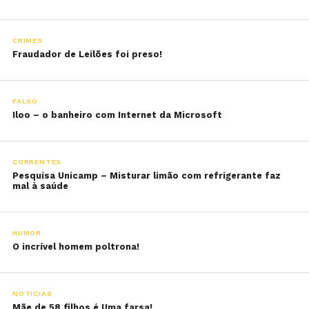
CRIMES
Fraudador de Leilões foi preso!
FALSO
Iloo – o banheiro com Internet da Microsoft
CORRENTES
Pesquisa Unicamp – Misturar limão com refrigerante faz
mal à saúde
HUMOR
O incrível homem poltrona!
NOTICIAS
Mãe de 58 filhos é Uma farsa!