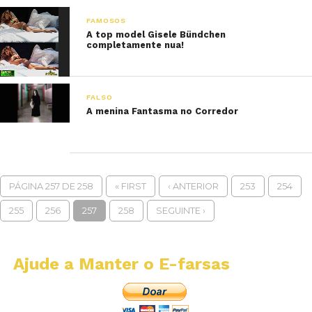
FAMOSOS
A top model Gisele Bündchen
completamente nua!
FALSO
A menina Fantasma no Corredor
PÁGINA 257 DE 258
« FIRST
‹ ANTERIOR
253
254
255
256
257
258
SEGUINTE ›
Ajude a Manter o E-farsas