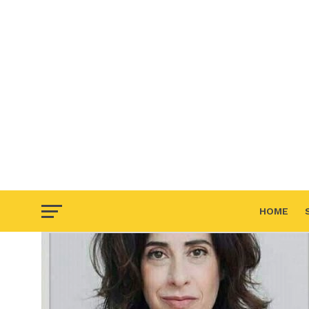
HOME
F.A.Q