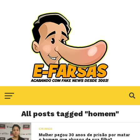
All posts tagged "homem"
CRIMES
Mulher pegou 30 anos de prisão por matar
o homem que abusou de sua filha?