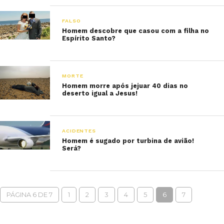
FALSO
Homem descobre que casou com a filha no
Espírito Santo?
MORTE
Homem morre após jejuar 40 dias no
deserto igual a Jesus!
ACIDENTES
Homem é sugado por turbina de avião!
Será?
PÁGINA 6 DE 7
1
2
3
4
5
6
7