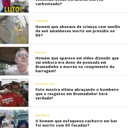
carbonizado?
CRIMES
Homem que abusava de criança com auxílio
da avó amanheceu morto em presídio no
RS?
FALSO
Homem que aparece em vídeo dizendo que
vai embora era dono de pousada em
Brumadinho e morreu no rompimento da
barragem?
ACIDENTES
Foto mostra vítima abraçando o bombeiro
que o resgatou em Brumadinho! Será
verdade?
ANIMAIS
O homem que esfaqueou cachorro em bar
foi morto com 50 facadas?