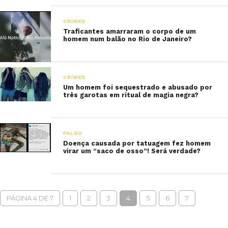
CRIMES
Traficantes amarraram o corpo de um
homem num balão no Rio de Janeiro?
CRIMES
Um homem foi sequestrado e abusado por
três garotas em ritual de magia negra?
FALSO
Doença causada por tatuagem fez homem
virar um “saco de osso”! Será verdade?
PÁGINA 4 DE 7
1
2
3
4
5
6
7