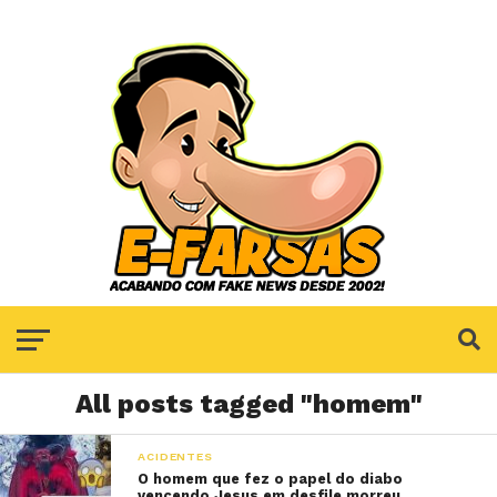
All posts tagged "homem"
ACIDENTES
O homem que fez o papel do diabo
vencendo Jesus em desfile morreu