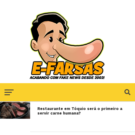
Restaurante em Tóquio será o primeiro a
servir carne humana?