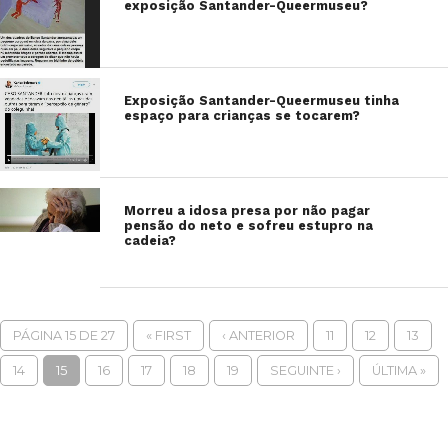
exposição Santander-Queermuseu?
Exposição Santander-Queermuseu tinha
espaço para crianças se tocarem?
Morreu a idosa presa por não pagar
pensão do neto e sofreu estupro na
cadeia?
PÁGINA 15 DE 27
« FIRST
‹ ANTERIOR
11
12
13
14
15
16
17
18
19
SEGUINTE ›
ÚLTIMA »