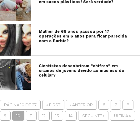
em sacos plásticos! Será verdade?
Mulher de 68 anos passou por 17
operações em 6 anos para ficar parecida
com a Barbie?
Cientistas descobriram “chifres” em
crânios de jovens devido ao mau uso do
celular?
PÁGINA 10 DE 27
« FIRST
‹ ANTERIOR
6
7
8
9
10
11
12
13
14
SEGUINTE ›
ÚLTIMA »