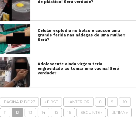
de plástico! Será verdade?
Celular explodiu no bolso e causou uma
grande ferida nas nádegas de uma mulher!
Será?
Adolescente ainda virgem teria
engravidado ao tomar uma vacina! Será
verdade?
PÁGINA 12 DE 27
« FIRST
‹ ANTERIOR
8
9
10
11
12
13
14
15
16
SEGUINTE ›
ÚLTIMA »