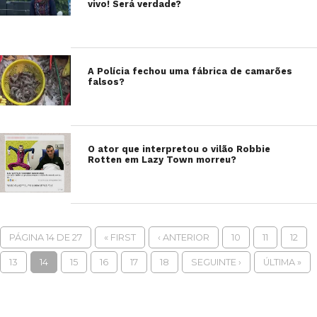
vivo! Será verdade?
A Polícia fechou uma fábrica de camarões
falsos?
O ator que interpretou o vilão Robbie
Rotten em Lazy Town morreu?
PÁGINA 14 DE 27
« FIRST
‹ ANTERIOR
10
11
12
13
14
15
16
17
18
SEGUINTE ›
ÚLTIMA »