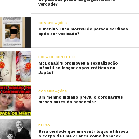
verdade?
CONSPIRAÇÕES
O menino Luca morreu de parada cardíaca
após ser vacinado?
FORA DE CONTEXTO
McDonald’s promoveu a sexualização
infantil ao lançar copos eróticos no
Japão?
CONSPIRAÇÕES
Um menino indiano previu o coronavírus
meses antes da pandemia?
FALSO
Será verdade que um ventríloquo utilizava
o corpo de uma criança como boneco?