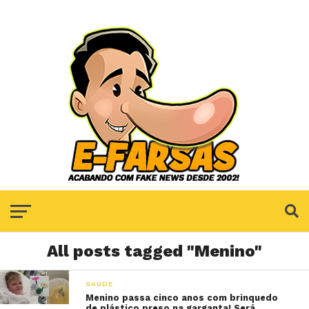
All posts tagged "Menino"
SAÚDE
Menino passa cinco anos com brinquedo
de plástico preso na garganta! Será