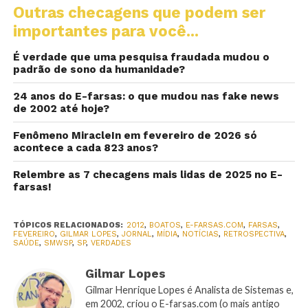
Outras checagens que podem ser
importantes para você...
É verdade que uma pesquisa fraudada mudou o
padrão de sono da humanidade?
24 anos do E-farsas: o que mudou nas fake news
de 2002 até hoje?
Fenômeno MiracleIn em fevereiro de 2026 só
acontece a cada 823 anos?
Relembre as 7 checagens mais lidas de 2025 no E-
farsas!
TÓPICOS RELACIONADOS:
2012
,
BOATOS
,
E-FARSAS.COM
,
FARSAS
,
FEVEREIRO
,
GILMAR LOPES
,
JORNAL
,
MÍDIA
,
NOTÍCIAS
,
RETROSPECTIVA
,
SAÚDE
,
SMWSP
,
SP
,
VERDADES
Gilmar Lopes
Gilmar Henrique Lopes é Analista de Sistemas e,
em 2002, criou o E-farsas.com (o mais antigo