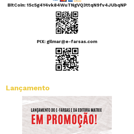
BitCoin: 15c5g4Y4vk84WuTNgVQ3ttqN9fv4JUbqNP
PIX: gilmar@e-farsas.com
Lançamento