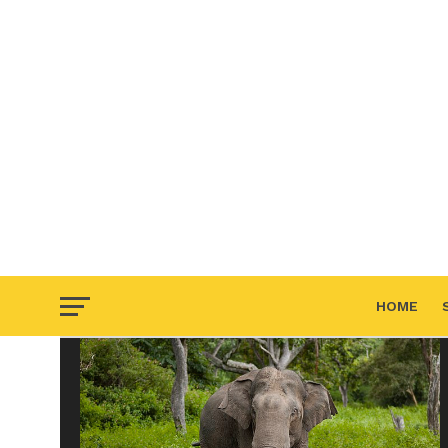
HOME
F.A.Q