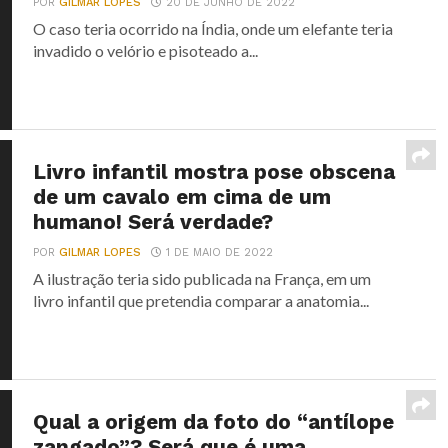
POR
GILMAR LOPES
20 DE JUNHO DE 2022
O caso teria ocorrido na Índia, onde um elefante teria
invadido o velório e pisoteado a...
Livro infantil mostra pose obscena
de um cavalo em cima de um
humano! Será verdade?
POR
GILMAR LOPES
1 DE MAIO DE 2022
A ilustração teria sido publicada na França, em um
livro infantil que pretendia comparar a anatomia...
Qual a origem da foto do “antílope
zangado”? Será que é uma