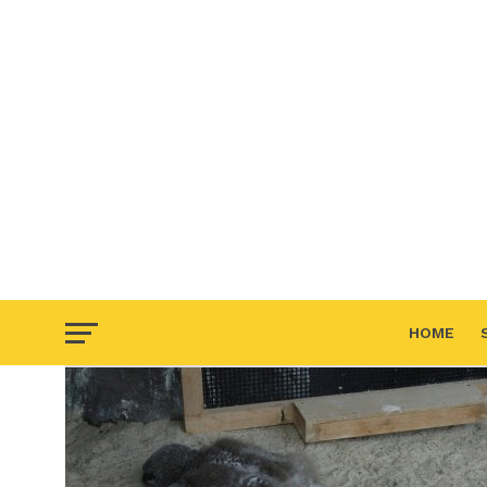
HOME
F.A.Q