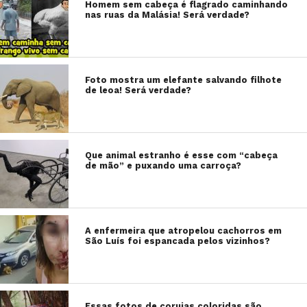
Homem sem cabeça é flagrado caminhando
nas ruas da Malásia! Será verdade?
Foto mostra um elefante salvando filhote
de leoa! Será verdade?
Que animal estranho é esse com “cabeça
de mão” e puxando uma carroça?
A enfermeira que atropelou cachorros em
São Luís foi espancada pelos vizinhos?
Essas fotos de corujas coloridas são