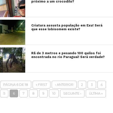
próximo a um crocodilo?
Criatura assusta população em Exu! Será
que esse lobisomem existe?
Rã de 3 metros e pesando 100 quilos foi
encontrada no rio Paraguai! Será verdade?
PÁGINA 6 DE 18
« FIRST
‹ ANTERIOR
2
3
4
5
6
7
8
9
10
SEGUINTE ›
ÚLTIMA »