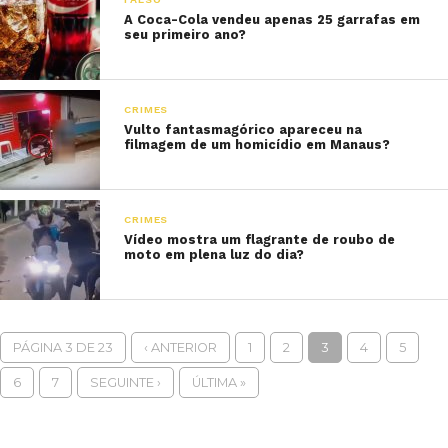
A Coca-Cola vendeu apenas 25 garrafas em
seu primeiro ano?
CRIMES
Vulto fantasmagórico apareceu na
filmagem de um homicídio em Manaus?
CRIMES
Vídeo mostra um flagrante de roubo de
moto em plena luz do dia?
PÁGINA 3 DE 23
‹ ANTERIOR
1
2
3
4
5
6
7
SEGUINTE ›
ÚLTIMA »