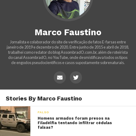
Marco Faustino
Jornalista e colaborador do site de verificação de fatos E-farsas entre
janeiro de 2019 e dezembro de 2020. Entre junho de 2015 e abril de 2018,
trabalhei como redator do blog AssombradO.com.br, além de roteirista
do canal AssombradO, no YouTube, onde desmistificava todos os tipos
de engodos pseudocientíficos e casos supostamente sobrenaturais.
Stories By Marco Faustino
FALSO
Homens armados foram presos na
Filadélfia tentando infiltrar cédulas
falsas?