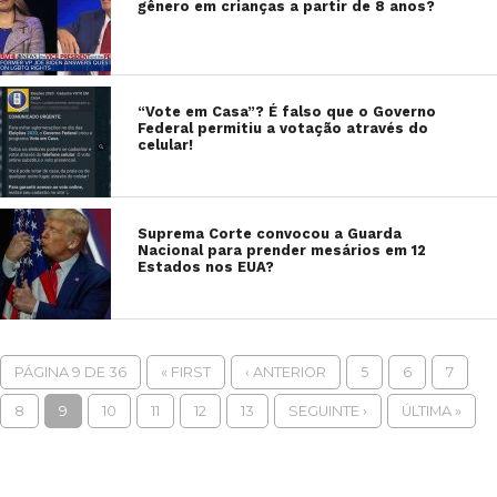
gênero em crianças a partir de 8 anos?
“Vote em Casa”? É falso que o Governo
Federal permitiu a votação através do
celular!
Suprema Corte convocou a Guarda
Nacional para prender mesários em 12
Estados nos EUA?
PÁGINA 9 DE 36
« FIRST
‹ ANTERIOR
5
6
7
8
9
10
11
12
13
SEGUINTE ›
ÚLTIMA »