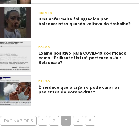
CRIMES
Uma enfermeira foi agredida por
bolsonaristas quando voltava do trabalho?
FALSO
Exame positivo para COVID-19 codificado
como “Brilhante Ustra” pertence a Jair
Bolsonaro?
FALSO
É verdade que o cigarro pode curar os
pacientes do coronavírus?
PÁGINA 3 DE 5
1
2
3
4
5