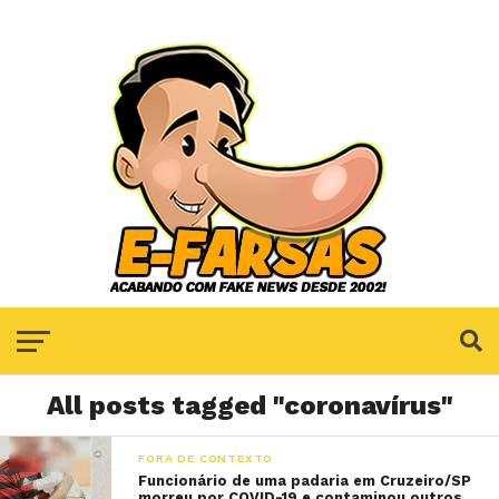
All posts tagged "coronavírus"
FORA DE CONTEXTO
Funcionário de uma padaria em Cruzeiro/SP
morreu por COVID-19 e contaminou outros