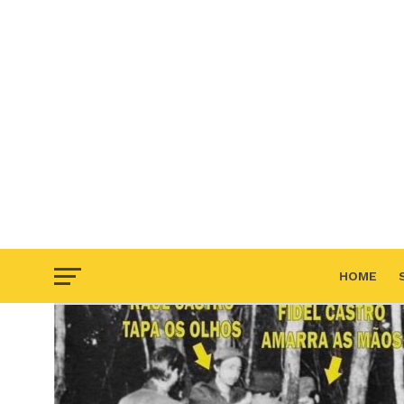
HOME
F.A.Q