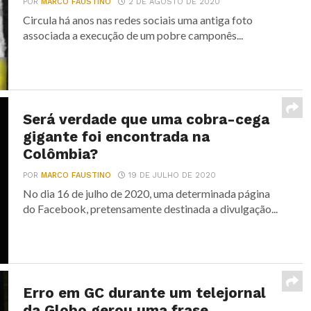
POR
MARCO FAUSTINO
2 DE AGOSTO DE 2020
Circula há anos nas redes sociais uma antiga foto
associada a execução de um pobre camponês...
Será verdade que uma cobra-cega
gigante foi encontrada na
Colômbia?
POR
MARCO FAUSTINO
19 DE JULHO DE 2020
No dia 16 de julho de 2020, uma determinada página
do Facebook, pretensamente destinada a divulgação...
Erro em GC durante um telejornal
da Globo gerou uma frase