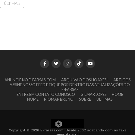
ÚLTIMA »
ANUNCIE NO E-FARSAS.COM
ARQUIVÃO DOS HOAXES!
ARTIGOS
ASSINE NOSSO FEED E FIQUE POR DENTRO DAS ATUALIZAÇÕES DO
E-FARSAS
ENTRE EM CONTATO CONOSCO
GILMAR LOPES
HOME
HOME
RIOMAR BRUNO
SOBRE
ULTIMAS
4
Copyright © 2026 E-farsas.com. Desde 2002 acabando com as fake
news da web!