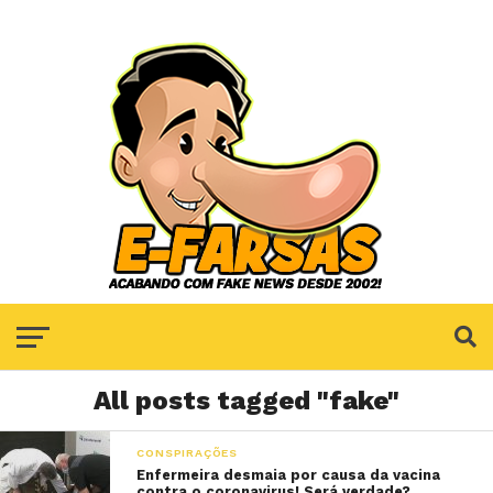
All posts tagged "fake"
CONSPIRAÇÕES
Enfermeira desmaia por causa da vacina
contra o coronavirus! Será verdade?