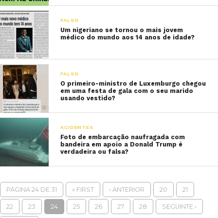
FALSO
Um nigeriano se tornou o mais jovem
médico do mundo aos 14 anos de idade?
FALSO
O primeiro-ministro de Luxemburgo chegou
em uma festa de gala com o seu marido
usando vestido?
ACIDENTES
Foto de embarcação naufragada com
bandeira em apoio a Donald Trump é
verdadeira ou falsa?
PÁGINA 24 DE 31
« FIRST
‹ ANTERIOR
20
21
22
23
24
25
26
27
28
SEGUINTE ›