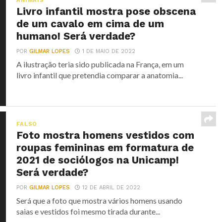
ANIMAIS
Livro infantil mostra pose obscena
de um cavalo em cima de um
humano! Será verdade?
POR
GILMAR LOPES
1 DE MAIO DE 2022
A ilustração teria sido publicada na França, em um
livro infantil que pretendia comparar a anatomia...
FALSO
Foto mostra homens vestidos com
roupas femininas em formatura de
2021 de sociólogos na Unicamp!
Será verdade?
POR
GILMAR LOPES
12 DE ABRIL DE 2022
Será que a foto que mostra vários homens usando
saias e vestidos foi mesmo tirada durante...