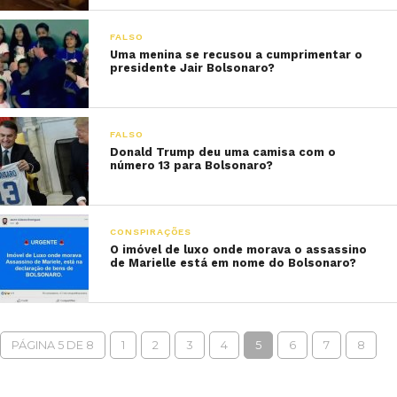
FALSO
Uma menina se recusou a cumprimentar o
presidente Jair Bolsonaro?
FALSO
Donald Trump deu uma camisa com o
número 13 para Bolsonaro?
CONSPIRAÇÕES
O imóvel de luxo onde morava o assassino
de Marielle está em nome do Bolsonaro?
PÁGINA 5 DE 8
1
2
3
4
5
6
7
8