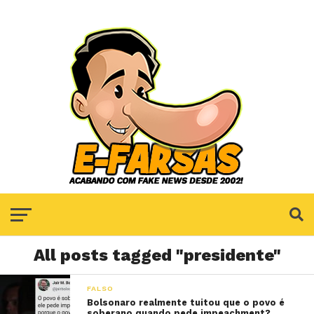
All posts tagged "presidente"
FALSO
Bolsonaro realmente tuitou que o povo é
soberano quando pede impeachment?