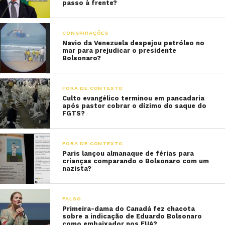
passo à frente?
CONSPIRAÇÕES
Navio da Venezuela despejou petróleo no
mar para prejudicar o presidente
Bolsonaro?
FORA DE CONTEXTO
Culto evangélico terminou em pancadaria
após pastor cobrar o dízimo do saque do
FGTS?
FORA DE CONTEXTO
Paris lançou almanaque de férias para
crianças comparando o Bolsonaro com um
nazista?
FALSO
Primeira-dama do Canadá fez chacota
sobre a indicação de Eduardo Bolsonaro
como embaixador nos EUA?