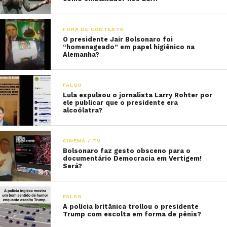
FORA DE CONTEXTO
O presidente Jair Bolsonaro foi
“homenageado” em papel higiênico na
Alemanha?
FALSO
Lula expulsou o jornalista Larry Rohter por
ele publicar que o presidente era
alcoólatra?
CINEMA / TV
Bolsonaro faz gesto obsceno para o
documentário Democracia em Vertigem!
Será?
FALSO
A polícia britânica trollou o presidente
Trump com escolta em forma de pênis?